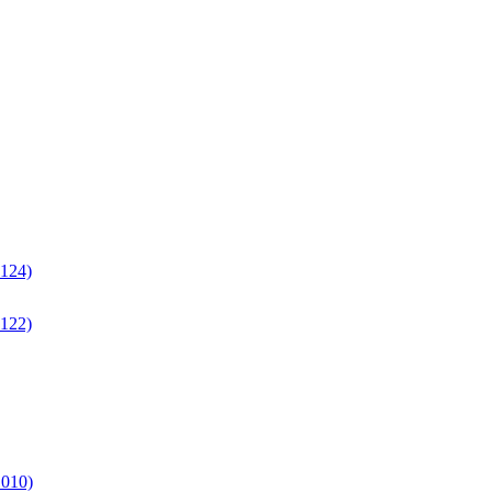
124)
122)
1010)