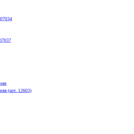
 07034
07037
няя
яя (арт. 12603)