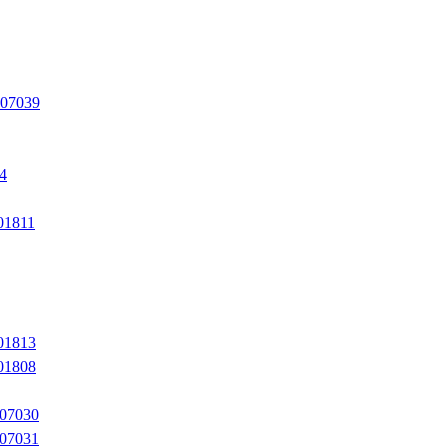
 07039
4
01811
01813
01808
 07030
 07031