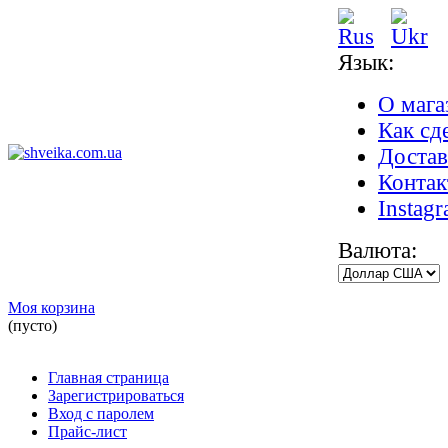
Язык:
О мага
Как сде
Достав
Конта
Instag
Валюта:
Моя корзина
(пусто)
Главная страница
Зарегистрироваться
Вход с паролем
Прайс-лист