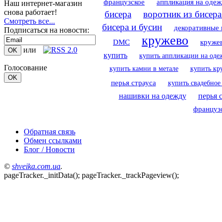
французское
аппликация на оде
Наш интернет-магазин
снова работает!
бисера
воротник из бисера
Смотреть все...
бисера и бусин
декоративные 
Подписаться на новости:
кружево
DMC
кружев
или
купить
купить аппликации на оде
Голосование
купить камни в метале
купить кр
перья страуса
купить свадебное
нашивки на одежду
перья 
француз
Обратная связь
Обмен ссылками
Блог / Новости
©
shveika.сom.ua
.
pageTracker._initData(); pageTracker._trackPageview();