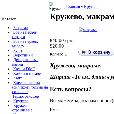
Главная
»
Кружево
Кружево, макраме
Каталог
Бахрома
Боа из перьев
страуса
840.00 грн.
Боа из перьев,
$20.00
марабу
Бусы
Кол-во:
Воротники
Декоративные
Кружево, макраме.
камни
Камни DMC
Камни в метале
Ширина - 10 см., длина в уп
Кант
Клеевые листы
(силикон), тесьма на
Есть вопросы?
силиконе,
Термотрансфер
Вы можете задать нам вопрос
Кружева
Кружева
Имя:
стрейчевые