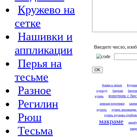
Кружево на
сетке
Нашивки и
аппликации
Введите число, изо
Перья на
тесьме
Камни в метале
Кружев
Разное
одежду
бахрома
бахром
воротник с би
купить
Регилин
женские воротники
камн
купить
купить аппликации
Рюш
купить кружева стрейче
макраме
мараб
Тесьма
танце