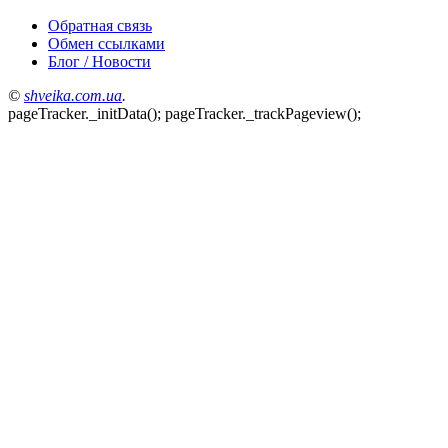
Обратная связь
Обмен ссылками
Блог / Новости
©
shveika.сom.ua
.
pageTracker._initData(); pageTracker._trackPageview();