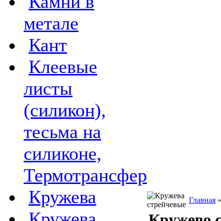
Камни в
метале
Кант
Клеевые
листы
(силикон),
тесьма на
силиконе,
Термотрансфер
Кружева
Главная
Кружева
Кружево с