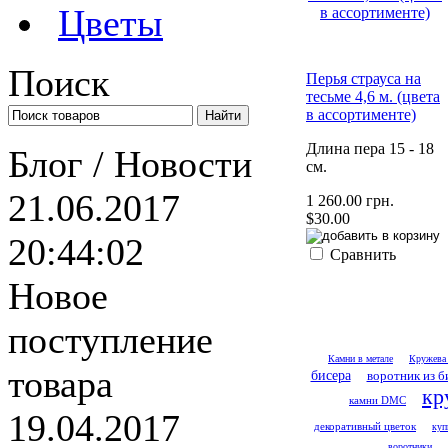
Цветы
Поиск
Перья страуса на
тесьме 4,6 м. (цвета
в ассортименте)
Длина пера 15 - 18
Блог / Новости
см.
21.06.2017
1 260.00 грн.
$30.00
20:44:02
Сравнить
Новое
поступление
Камни в метале
Кружева 
товара
бисера
воротник из б
кр
камни DMC
19.04.2017
декоративный цветок
куп
воротники