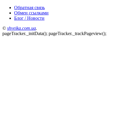
Обратная связь
Обмен ссылками
Блог / Новости
©
shveika.сom.ua
.
pageTracker._initData(); pageTracker._trackPageview();