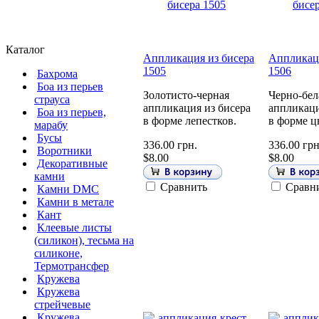
Каталог
Аппликация из бисера
Аппликаци
1505
1506
Бахрома
Боа из перьев
Золотисто-черная
Черно-бел
страуса
аппликация из бисера
аппликаци
Боа из перьев,
в форме лепестков.
в форме ц
марабу
Бусы
336.00 грн.
336.00 грн
Воротники
$8.00
$8.00
Декоративные
камни
Сравнить
Сравн
Камни DMC
Камни в метале
Кант
Клеевые листы
(силикон), тесьма на
силиконе,
Термотрансфер
Кружева
Кружева
стрейчевые
Кружева