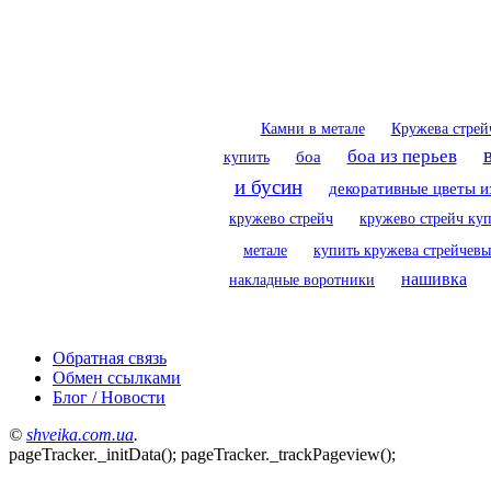
Камни в метале
Кружева стрей
боа из перьев
купить
боа
и бусин
декоративные цветы и
кружево стрейч
кружево стрейч ку
метале
купить кружева стрейчевы
нашивка
накладные воротники
Обратная связь
Обмен ссылками
Блог / Новости
©
shveika.сom.ua
.
pageTracker._initData(); pageTracker._trackPageview();