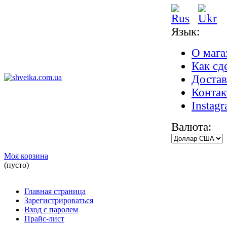
Язык:
О мага
Как сде
Достав
Конта
Instag
Валюта:
Моя корзина
(пусто)
Главная страница
Зарегистрироваться
Вход с паролем
Прайс-лист