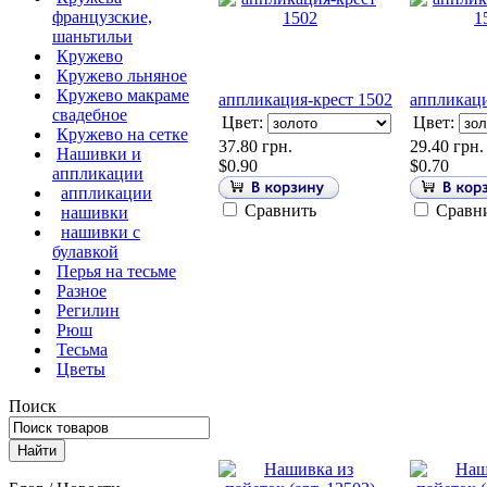
французские,
шаньтильи
Кружево
Кружево льняное
Кружево макраме
аппликация-крест 1502
аппликаци
свадебное
Цвет:
Цвет:
Кружево на сетке
37.80 грн.
29.40 грн.
Нашивки и
$0.90
$0.70
аппликации
аппликации
Сравнить
Сравн
нашивки
нашивки с
булавкой
Перья на тесьме
Разное
Регилин
Рюш
Тесьма
Цветы
Поиск