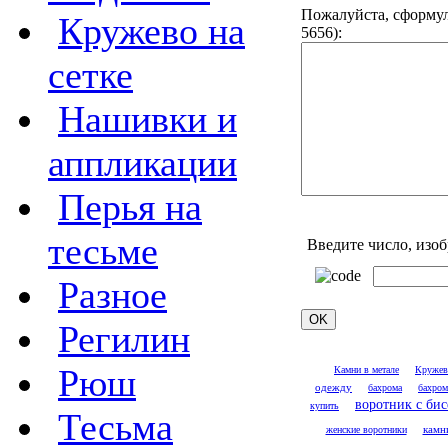
Пожалуйста, сформул
Кружево на
5656):
сетке
Нашивки и
аппликации
Перья на
тесьме
Введите число, изо
Разное
Регилин
Рюш
Камни в метале
Кружев
одежду
бахрома
бахром
воротник с би
купить
Тесьма
женские воротники
камн