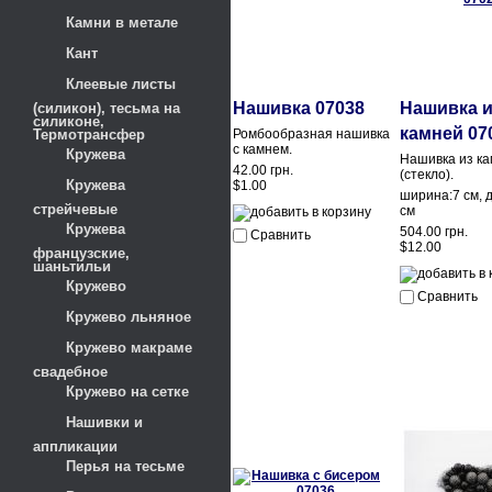
Камни в метале
Кант
Клеевые листы
Нашивка 07038
Нашивка и
(силикон), тесьма на
силиконе,
камней 07
Термотрансфер
Ромбообразная нашивка
с камнем.
Кружева
Нашивка из к
42.00 грн.
(стекло).
Кружева
$1.00
ширина:7 см, 
стрейчевые
см
Кружева
504.00 грн.
Сравнить
$12.00
французские,
шаньтильи
Кружево
Сравнить
Кружево льняное
Кружево макраме
свадебное
Кружево на сетке
Нашивки и
аппликации
Перья на тесьме