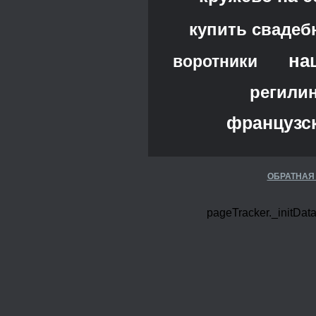
купить свадеб
на
воротники
регили
французс
ОБРАТНАЯ
pageTracker._initData