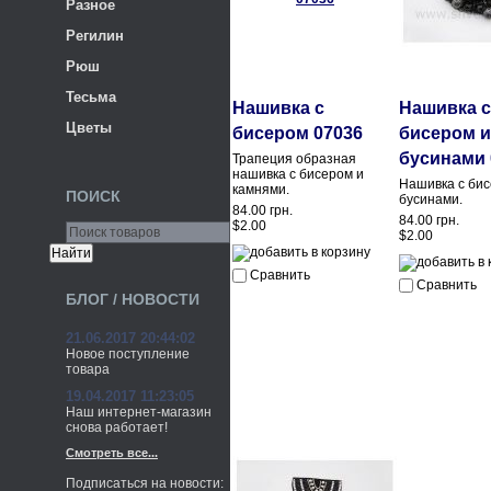
Разное
Регилин
Рюш
Тесьма
Нашивка с
Нашивка с
Цветы
бисером 07036
бисером и
бусинами 
Трапеция образная
нашивка с бисером и
Нашивка с бис
камнями.
ПОИСК
бусинами.
84.00 грн.
84.00 грн.
$2.00
$2.00
Сравнить
Сравнить
БЛОГ / НОВОСТИ
21.06.2017 20:44:02
Новое поступление
товара
19.04.2017 11:23:05
Наш интернет-магазин
снова работает!
Смотреть все...
Подписаться на новости: