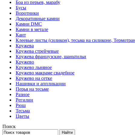
Боа из перьев, марабу
Бусы
Воротники
Декоративные камни
Камни DMC
Камни в метале
Кант
Клеевые листы (силикон), тесьма на силиконе, Термотра
Кружева
Кружева стрейчевые
Кружева французские, шаньтильи
Кружево
Кружево льняное
Кружево макраме свадебное
Кружево на сетке
Нашивки и аппликации
Перья на тесьме
Разное
Регилин
Рюш
Тесьма
Цветы
Поиск