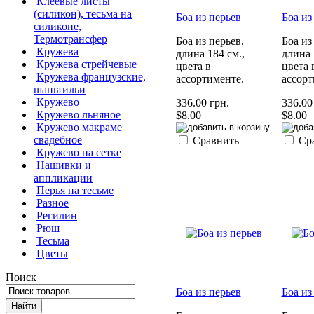
Клеевые листы
(силикон), тесьма на
Боа из перьев
Боа из
силиконе,
Термотрансфер
Боа из перьев,
Боа из
Кружева
длина 184 см.,
длина 
Кружева стрейчевые
цвета в
цвета 
Кружева французские,
ассортименте.
ассорт
шаньтильи
Кружево
336.00 грн.
336.00
Кружево льняное
$8.00
$8.00
Кружево макраме
свадебное
Сравнить
Ср
Кружево на сетке
Нашивки и
аппликации
Перья на тесьме
Разное
Регилин
Рюш
Тесьма
Цветы
Поиск
Боа из перьев
Боа из