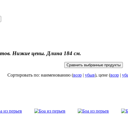
ов. Низкие цены. Длина 184 см.
Сортировать по: наименованию (
возр
|
убыв
), цене (
возр
|
уб