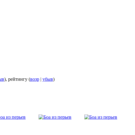
ыв
), рейтингу (
возр
|
убыв
)