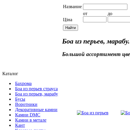
Название
от
до
Ціна
Боа из перьев, марабу.
Большой ассортимент цвет
Каталог
Бахрома
Боа из перьев страуса
Боа из перьев, марабу
Бусы
Воротники
Декоративные камни
Камни DMC
Камни в метале
Кант